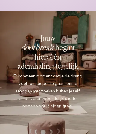
Jouw
doorbraak
begint
hier: één
ademhaling tegelijk
Er komt een moment dat je de drang
voelt om dieper te gaan, om te
stoppen met zoeken buiten jezelf
en de verantwoordelijkheid te
nemen voor je eigen groei.