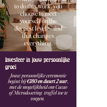
to do this work, you
choose to meet
yourself on the
deepest level — and
that changes
everything.
Investeer in jouw persoonlijke
groei
Jouw persoonlijke ceremonie
begint bij
€180 en duurt 2 uur
,
met de mogelijkheid om Cacao
of Microdosering truffel toe te
voegen.