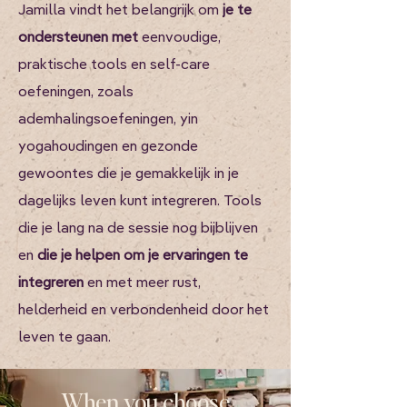
Jamilla vindt het belangrijk om
je te
ondersteunen met
eenvoudige,
praktische tools en self-care
oefeningen, zoals
ademhalingsoefeningen, yin
yogahoudingen en gezonde
gewoontes die je gemakkelijk in je
dagelijks leven kunt integreren. Tools
die je lang na de sessie nog bijblijven
en
die je helpen om je ervaringen te
integreren
en met meer rust,
helderheid en verbondenheid door het
leven te gaan.
When you choose