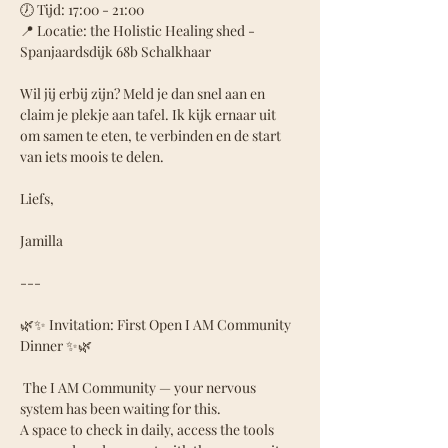
🕖 Tijd: 17:00 - 21:00 
📍 Locatie: the Holistic Healing shed - 
Spanjaardsdijk 68b Schalkhaar
Wil jij erbij zijn? Meld je dan snel aan en 
claim je plekje aan tafel. Ik kijk ernaar uit 
om samen te eten, te verbinden en de start 
van iets moois te delen.
Liefs, 
Jamilla
---
🌿✨ Invitation: First Open I AM Community 
Dinner ✨🌿
 The I AM Community — your nervous 
system has been waiting for this.
A space to check in daily, access the tools 