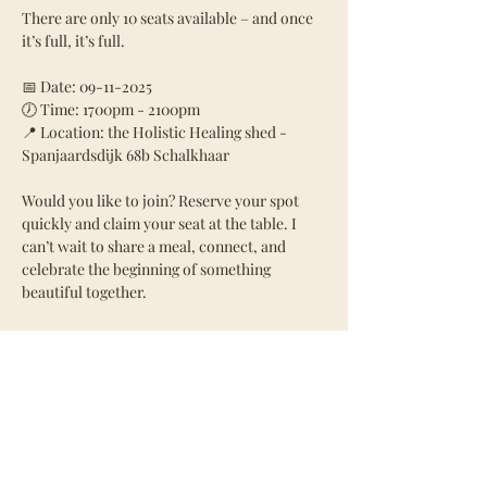
There are only 10 seats available – and once 
it’s full, it’s full.
📅 Date: 09-11-2025
🕖 Time: 1700pm - 2100pm
📍 Location: the Holistic Healing shed - 
Spanjaardsdijk 68b Schalkhaar
Would you like to join? Reserve your spot 
quickly and claim your seat at the table. I 
can’t wait to share a meal, connect, and 
celebrate the beginning of something 
beautiful together.
xxx Jamilla
Deel dit evenement