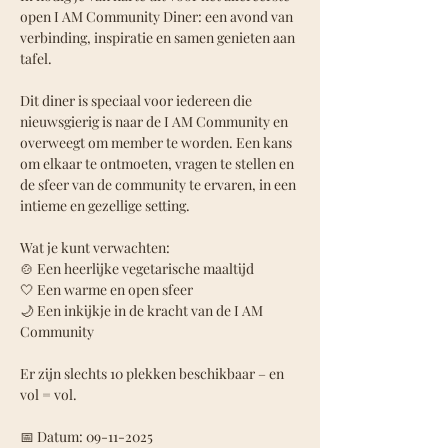
open I AM Community Diner: een avond van 
verbinding, inspiratie en samen genieten aan 
tafel.
Dit diner is speciaal voor iedereen die 
nieuwsgierig is naar de I AM Community en 
overweegt om member te worden. Een kans 
om elkaar te ontmoeten, vragen te stellen en 
de sfeer van de community te ervaren, in een 
intieme en gezellige setting.
Wat je kunt verwachten:
🍲 Een heerlijke vegetarische maaltijd
🤍 Een warme en open sfeer
🌙 Een inkijkje in de kracht van de I AM 
Community
Er zijn slechts 10 plekken beschikbaar – en 
vol = vol.
📅 Datum: 09-11-2025